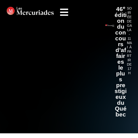
e
46
SO
IR
éditi
ÉE
on
DE
du
GA
LA
con
-
cou
11
rs
MA
I À
d’af
PA
fair
RT
IR
es
DE
le
17
plu
H
s
pre
stigi
eux
du
Qué
bec