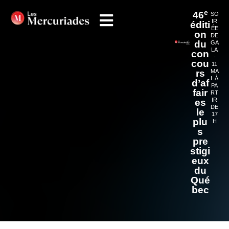
e
46
SO
IR
éditi
ÉE
on
DE
du
GA
LA
con
-
cou
11
rs
MA
I À
d’af
PA
fair
RT
IR
es
DE
le
17
plu
H
s
pre
stigi
eux
du
Qué
bec