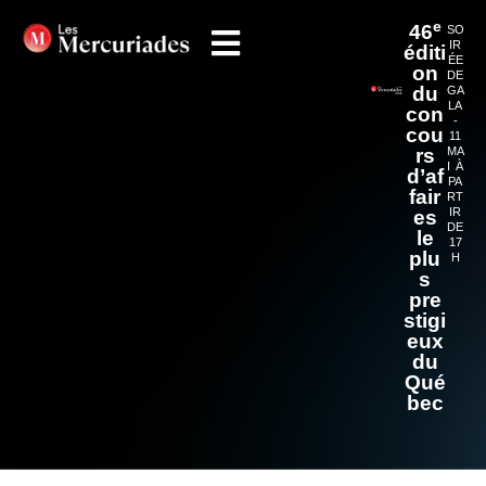
e
46
SO
IR
éditi
ÉE
on
DE
du
GA
LA
con
-
cou
11
rs
MA
I À
d’af
PA
fair
RT
IR
es
DE
le
17
plu
H
s
pre
stigi
eux
du
Qué
bec