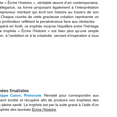
ée « Écrire l’histoire », véritable œuvre d’art contemporaine,
légance, sa forme proposant également à l’interprétation
repreneur méritant qui écrit son histoire au travers de son
 Chaque courbe de cette gracieuse création représente un
de profondeur reflétant la persévérance face aux obstacles.
ré en forêt, ce trophée incarne l’équilibre entre l’héritage
 trophée « Écrire l’histoire » est bien plus qu’une simple
à l’ambition et à la créativité, servant d’inspiration à tous
ées finalistes
lippe Caron, Protocole
. Revisité pour correspondre aux
llement tombé et récupéré afin de produire nos trophées des
 pleine santé. Le trophée est par la suite gravé à l’aide d’un
trophée des lauréats
Écrire l’histoire
.