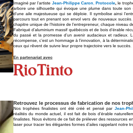
Imaginé par l’artiste
Jean-Philippe Caron
,
Protocole
,
le troph
arbore une silhouette qui évoque une plume dans toute son é
d’une aile majestueuse qui se déploie. Il symbolise ainsi l’ent
parcours tout en prenant son envol vers de nouveaux succès.
chapitre unique de l’histoire de l’entrepreneur, chaque niveau 
Fabriqué d’aluminium massif québécois et de bois d’érable récupé
du passé et la promesse d’un avenir audacieux et radieux. Le
récompense, c’est un hommage à l’innovation, à la détermination, 
ceux qui rêvent de suivre leur propre trajectoire vers le succès.
En partenariat avec
Retrouvez le processus de fabrication de nos troph
Nos trophées finalistes ont été créé et pensé par
Jean-Phi
réalités du monde actuel, il est fait de bois d’érable nature
finalistes. Nous évitons de ce fait de prélever des ressources en
laser pour tracer les élégantes formes d’ailes rappelant notre 