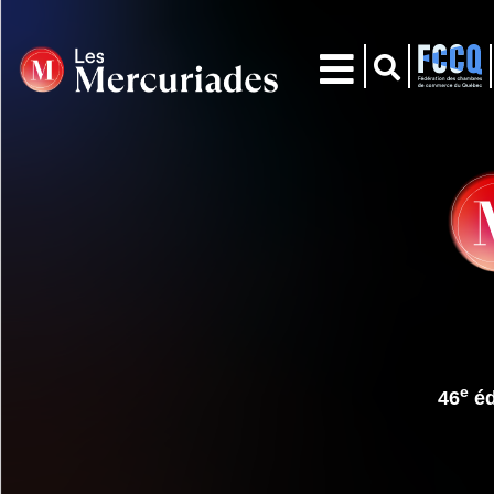
e
46
éd