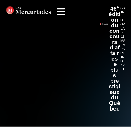
e
46
SO
IR
éditi
ÉE
on
DE
du
GA
LA
con
-
cou
11
rs
MA
I À
d’af
PA
fair
RT
IR
es
DE
le
17
plu
H
s
pre
stigi
eux
du
Qué
bec