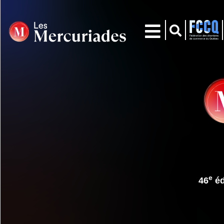
e
46
éd