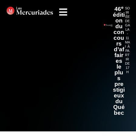
e
46
SO
IR
éditi
ÉE
on
DE
du
GA
LA
con
-
cou
11
rs
MA
I À
d’af
PA
fair
RT
IR
es
DE
le
17
plu
H
s
pre
stigi
eux
du
Qué
bec